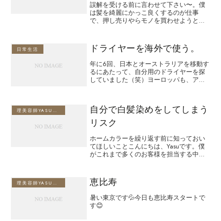
誤解を受ける前に言わせて下さい〜。僕
は髪を綺麗にかっこ良くするのが仕事
で、押し売りやらモノを買わせようとす
るのは仕事じゃありません（笑）商品を
売って売り上げを伸ばそうなんて手は使
いませんので、ご安心を。札幌に帰って
ドライヤーを海外で使う。
日常生活
来て一ヶ月が経過しました。...
年に6回、日本とオーストラリアを移動す
るにあたって、自分用のドライヤーを探
していました（笑）ヨーロッパも、アジ
アも、オーストラリアも家庭のコンセン
トは240ボルトあります。（日本は１０
０ボルト、アメリカは１１０ボルト）。
自分で白髪染めをしてしまう
歴史的にヨーロッパの...
理美容師YASUのブログ
リスク
ホームカラーを繰り返す前に知っておい
てほしいことこんにちは、Yasuです。僕
がこれまで多くのお客様を担当する中
で、一番多く寄せられる質問の一つが
「白髪は自宅で染めても大丈夫です
か？」というものです。結論から言う
恵比寿
理美容師YASUのブログ
と、ホームカラー自体を全面的に...
暑い東京です💦今日も恵比寿スタートで
す😊