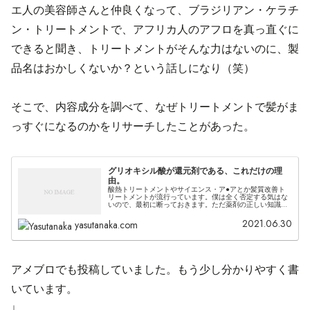
エ人の美容師さんと仲良くなって、ブラジリアン・ケラチ
ン・トリートメントで、アフリカ人のアフロを真っ直ぐに
できると聞き、トリートメントがそんな力はないのに、製
品名はおかしくないか？という話しになり（笑）
そこで、内容成分を調べて、なぜトリートメントで髪がま
っすぐになるのかをリサーチしたことがあった。
グリオキシル酸が還元剤である、これだけの理
由。
酸熱トリートメントやサイエンス・ア●アとか髪質改善ト
リートメントが流行っています。僕は全く否定する気はな
いので、最初に断っておきます。ただ薬剤の正しい知識が
ないと、お客さんの髪にダメージを与え、取り返しのつか
ない事になるのを防ぎたいという思...
2021.06.30
yasutanaka.com
アメブロでも投稿していました。もう少し分かりやすく書
いています。
↓