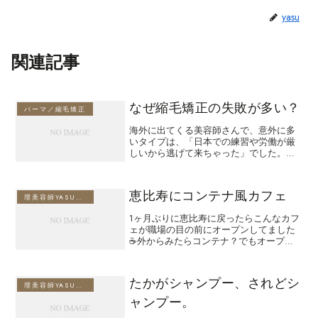
yasu
関連記事
なぜ縮毛矯正の失敗が多い？
パーマ／縮毛矯正
海外に出てくる美容師さんで、意外に多
いタイプは、「日本での練習や労働が厳
しいから逃げて来ちゃった」でした。そ
うなるとキチンと勉強していない美容師
さんが多くて、びっくりします。薬剤の
使い方の知らいない美容師のケース。 前
恵比寿にコンテナ風カフェ
髪だけ縮毛矯正をかけた...
理美容師YASUのブログ
1ヶ月ぶりに恵比寿に戻ったらこんなカフ
ェが職場の目の前にオープンしてました
☕️外からみたらコンテナ？でもオープン
テラスのようで気持ち良さそうです✨な
かは奥行きがあって、おしゃれな感じ😊
さすがは恵比寿です❣️コーヒーの味も美味
たかがシャンプー、されどシ
しく☕️食事はカ...
理美容師YASUのブログ
ャンプー。