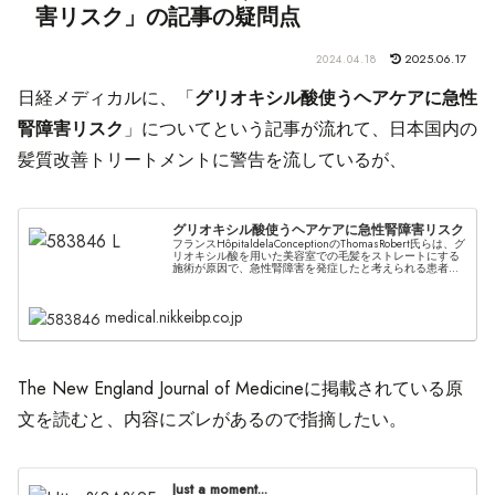
害リスク」の記事の疑問点
2025.06.17
2024.04.18
日経メディカルに、「
グリオキシル酸使うヘアケアに急性
腎障害リスク
」についてという記事が流れて、日本国内の
髪質改善トリートメントに警告を流しているが、
グリオキシル酸使うヘアケアに急性腎障害リスク
フランスHôpitaldelaConceptionのThomasRobert氏らは、グ
リオキシル酸を用いた美容室での毛髪をストレートにする
施術が原因で、急性腎障害を発症したと考えられる患者の
治療を行い、NEJM誌2024年3月20日号にCo...
medical.nikkeibp.co.jp
The New England Journal of Medicineに掲載されている原
文を読むと、内容にズレがあるので指摘したい。
Just a moment...