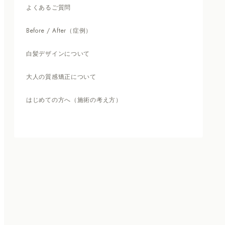
よくあるご質問
Before / After（症例）
白髪デザインについて
大人の質感矯正について
はじめての方へ（施術の考え方）