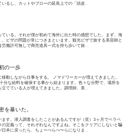
いるし、カットやブローの延長上での「頭皮...
っている。それが僕が初めて海外に出た時の感想でした。まず、海
。。ビザの問題が常につきまといます。観光ビザで旅する美容師と
労働許可無しで商売道具一式を持ち歩いて旅...
初の一歩
に移動しながら仕事をする, ノマドワーカーが増えてきました。
で十分な給料を確保する事から始まります。色々な分野で、場所を
立てている人が増えてきました。調理師、美...
秘密を暴いた。
います。潜入調査をしたことがあるんですが（笑）3ヶ月でペラペ
ラの定義って、それぞれなんですよね。そこをクリアにしないと騙
日本に戻ったら、ちょーぺらぺ〜らになりま...