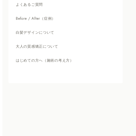
よくあるご質問
Before / After（症例）
白髪デザインについて
大人の質感矯正について
はじめての方へ（施術の考え方）