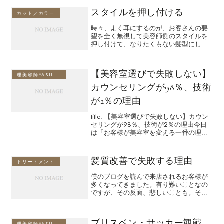
ので、そよ風が気持ちいい😊ブリスベン
スタイルを押し付ける
の秋を楽しみながら...
カット／カラー
時々、よく耳にするのが、お客さんの要
望を全く無視して美容師側のスタイルを
押し付けて、なりたくもない髪型にしつ
つお金をもらってる美容師さん。レスト
ランに例えたら、メインは魚を食べたい
って言うお客さんに、無理やりウンチク
【美容室選びで失敗しない】
並べて肉を食べさすような...
理美容師YASUのブログ
カウンセリングが98％、技術
が2％の理由
title: 【美容室選びで失敗しない】カウン
セリングが98％、技術が2％の理由今日
は「お客様が美容室を変える一番の理由
は何か？」を真剣に考えてみたいと思い
ます。結論から言えば、答えはシンプル
です。美容室の満足度は、ほぼカウンセ
髪質改善で失敗する理由
トリートメント
リングで決ま...
僕のブログを読んで来店されるお客様が
多くなってきました。有り難いことなの
ですが、その反面、悲しいことも。それ
は、他店で髪質改善を行って失敗された
方が来店されるから。お客様の笑顔を作
る商売の美容師が、髪で悲しんでる顔を
ブリスベン・サッカー観戦
理美容師YASUのブログ