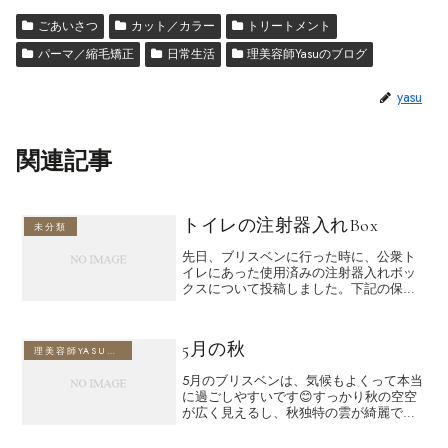
ごあいさつ
カット／カラー
トリートメント
パーマ／縮毛矯正
日常生活
理美容師Yasuのブログ
yasu
関連記事
トイレの注射器入れBox
未分類
先日、ブリスベンに行った時に、公衆ト
イレにあった使用済みの注射器入れボッ
クスについて投稿しました。下記の保健
省のリンク先を見て頂ければ分かります
が、このボックスの意味はドラッグ使用
者と健康のために、注射針でエイズなど
5月の秋
の二次感染を防ぐ為に効果...
理美容師YASUのブログ
5月のブリスベンは、気候もよくって本当
に過ごしやすいです😊すっかり秋の空空
が広く見えるし、秋独特の雲が綺麗です
✨️それでも日中は27度前後になるので、
汗ばむ日もありますが空気が乾燥してる