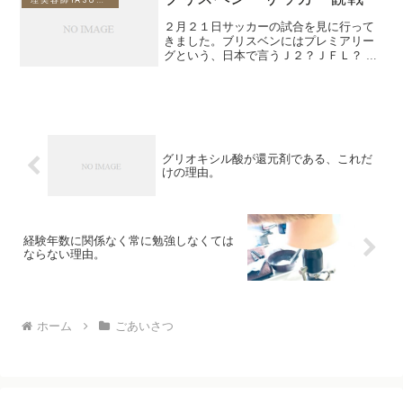
見るのは辛いし、同業者の...
２月２１日サッカーの試合を見に行って
きました。ブリスベンにはプレミアリー
グという、日本で言うＪ２？ＪＦＬ？ に
位置するリーグ戦がありまして、そこの
チームと契約をしてお金をもらってプレ
ーしている選手がいます。岡田良瑞・ブ
リスベンサッカー伝もう...
グリオキシル酸が還元剤である、これだ
けの理由。
経験年数に関係なく常に勉強しなくては
ならない理由。
ホーム
ごあいさつ