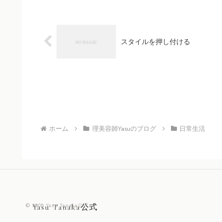
スタイルを押し付ける
ホーム
理美容師Yasuのブログ
日常生活
© 2008 Yasu Tanaka公式.
Yasu Tanaka公式