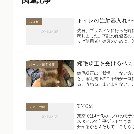
関連記事
トイレの注射器入れBo
未分類
先日、ブリスベンに行った時
稿しました。下記の保健省の
ッグ使用者と健康のために、注
縮毛矯正を受けるベス
パーマ／縮毛矯正
縮毛矯正は「我慢」しない方
と、縮毛矯正のご予約が一気
る、うねる、まとまらない。こ
TVCM
ノマドの掟
東京では4〜5人のプロのモデ
スタイルで仕事ゲットできま
分かるかと🎵そして、こちら