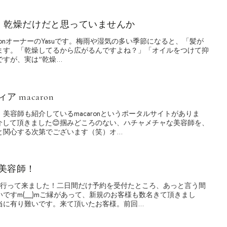
、乾燥だけだと思っていませんか
ic SalonオーナーのYasuです。梅雨や湿気の多い季節になると、「髪が
ます。「乾燥してるから広がるんですよね？」「オイルをつけて抑
が、実は“乾燥...
 macaron
美容師も紹介しているmacaronというポータルサイトがありま
紹介して頂きました😊掴みどころのない、ハチャメチャな美容師を、
関心する次第でございます（笑）オ...
美容師！
に行って来ました！二日間だけ予約を受付たところ、あっと言う間
ですm(__)mご縁があって、新規のお客様も数名きて頂きまし
に有り難いです。来て頂いたお客様。前回...