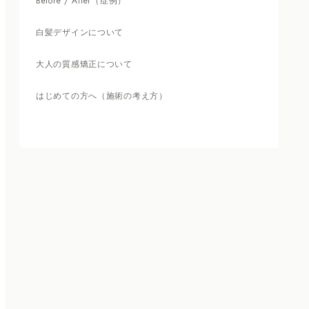
Before / After（症例）
白髪デザインについて
大人の質感矯正について
はじめての方へ（施術の考え方）