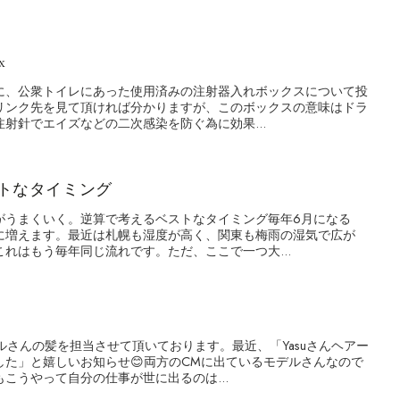
x
に、公衆トイレにあった使用済みの注射器入れボックスについて投
リンク先を見て頂ければ分かりますが、このボックスの意味はドラ
射針でエイズなどの二次感染を防ぐ為に効果...
トなタイミング
がうまくいく。逆算で考えるベストなタイミング毎年6月になる
に増えます。最近は札幌も湿度が高く、関東も梅雨の湿気で広が
れはもう毎年同じ流れです。ただ、ここで一つ大...
ルさんの髪を担当させて頂いております。最近、「Yasuさんヘアー
した」と嬉しいお知らせ😊両方のCMに出ているモデルさんなので
もこうやって自分の仕事が世に出るのは...