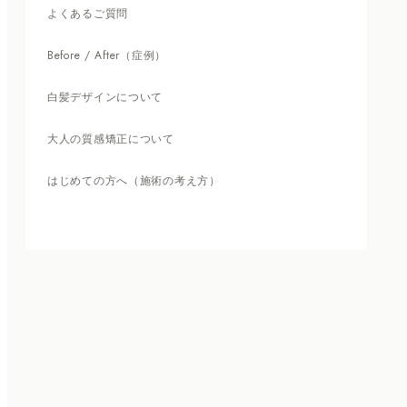
よくあるご質問
Before / After（症例）
白髪デザインについて
大人の質感矯正について
はじめての方へ（施術の考え方）