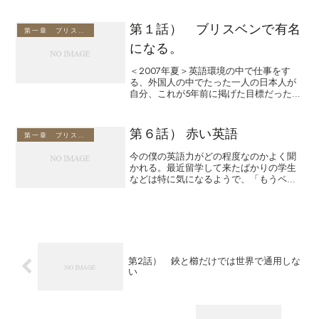
ってくれた。その車中、このトニーの英
語が全然わからない、話かけてくれるの
第１話） ブリスベンで有名
だけど、もう100％分か...
第一章 ブリスベンと英語
になる。
＜2007年夏＞英語環境の中で仕事をす
る、外国人の中でたった一人の日本人が
自分、これが5年前に掲げた目標だった。
今、こうして全員がオーストラリア人、
正確に言えば多国籍な英語人に囲まれて
いる。南アフリカ生まれでイギリス育ち
第６話） 赤い英語
第一章 ブリスベンと英語
のポールはサロンのオ...
今の僕の英語力がどの程度なのかよく聞
かれる。最近留学して来たばかりの学生
などは特に気になるようで、「もうペラ
ペラですか？」なんて聞いてきます。ペ
ラペラというのは３０歳過ぎて英語を習
った僕には有り得ないと思っている。聞
くところによれば、10歳...
第2話） 鋏と櫛だけでは世界で通用しな
い