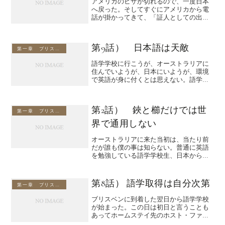
アメリカのビザが切れるので、一度日本
へ戻った。そしてすぐにアメリカから電
話が掛かってきて、「証人としての出廷
命令が出てる、ビザが発給されるので、
住所を教えて欲しい」とのことだった。
損失分のお金は全額戻ってくるとは思っ
第9話） 日本語は天敵
てなかったが、アメリカの...
第一章 ブリスベンと英語
語学学校に行こうが、オーストラリアに
住んでいようが、日本にいようが、環境
で英語が身に付くとは思えない。語学は
自分との戦いである。周りは関係ない。
語学学校に一週間通っても、週に25時間
程度の授業である。先生は生徒に飽きさ
第2話） 鋏と櫛だけでは世
せないように歌を歌った...
第一章 ブリスベンと英語
界で通用しない
オーストラリアに来た当初は、当たり前
だが誰も僕の事は知らない。普通に英語
を勉強している語学学校生、日本から来
た留学生である。英語力はゼロに等し
く、テキストの中で分からない単語は
「殆ど全部」って感じだった。銀行へ行
第8話） 語学取得は自分次第
第一章 ブリスベンと英語
っても「英語を話せる人を連れ...
ブリスベンに到着した翌日から語学学校
が始まった。この日は初日と言うことも
あってホームステイ先のホスト・ファザ
ー、お父さんのトニーが学校まで車で送