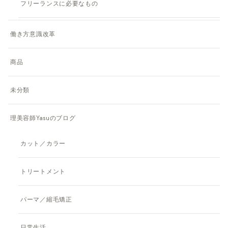
フリーランスに必要なもの
働き方意識改革
商品
未分類
理美容師Yasuのブログ
カット／カラー
トリートメント
パーマ／縮毛矯正
日常生活