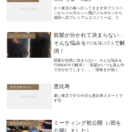
さー東京の春へ行ってきます🌸ブリスベ
ンからメルボルンへ飛びメルボルンから
成田へ😊プレミアムエコノミーは、リー
ズナブルな料金で？マイルが100パーセン
ト付くので、マイラーにはお得感がいっ
ぱい👍窓側の座席を取っていたのですが
前髪が分かれて決まらない…
(写真を撮るため)隣...
カット／カラー
そんな悩みをTOKIKATAで解
消！
前髪が自然に決まらない…そんな悩みを
TOKIKATAで解消！「前髪がいつも真ん中
で分かれてしまう…」「渦巻きが強く
て、どうしてもスタイルが決まらな
い…」こんなお悩みを抱えている方は多
いかと思います。前髪や頭頂部の分け目
恵比寿
理美容師YASUのブログ
の癖は、多くの方にとっ...
暑い東京です💦今日も恵比寿スタートで
す😊
ミーティング初公開（1部を
理美容師YASUのブログ
公開しました）