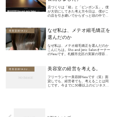
店づくりは「箱」と「ピンポン玉」。僕
が大切にしてきた考え方今日は、僕がこ
の店を引き継いでからずっと頭の中で使
ってきた“あるイメージ”についてお話し
したいと思います。このイメージを共有
すると、今の店の状態やこれからの方向
なぜ私は、メテオ縮毛矯正を
理美容師YASUのブログ
性がより理解しやすくな...
選んだのか
なぜ私は、メテオ縮毛矯正を選んだのか
こんにちは。Sho and Jeric Salonオーナー
のYasuです。札幌市北区の実家の理容室
でも毎月10日営業日ほど働いています。
美容師歴30年以上の経験を通じて、今日
は「なぜ私がメテオ縮毛矯正を選...
美容室の経営を考える。
理美容師YASUのブログ
フリーランサー美容師Yasuです（笑）面
貸しでも、経営者でも、考えることは同
じです。今までに50冊以上のビジネス書
を読んだ僕が、「本」ではなく「教科
書」を紹介したいと思います。高い本で
すが、「本」ではありません。もはや
「教科書」です。もし、...