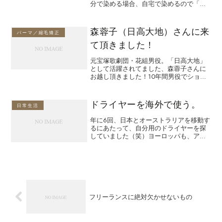
分で染める場合、自宅で染めるので「ホ
ームカラー」と呼ばれてます。今回は、
どうして、市販薬だと傷むのか？ってお
話です。市販薬は・誰が塗っても染まる
森蓉子（日高大地）さんに来
パーマ／縮毛矯正
ように、染まる力が強い。...
て頂きました！
元宝塚歌劇団・花組男役。「日高大地」
として活躍されてました、森蓉子さんに
お越し頂きました！10年間男役でショー
トヘアーだったので、髪が長くなっても
扱いやすいようにって事で、半乾きでス
タイリング剤をつければ形になるように
ドライヤーを海外で使う。
日常生活
パーマをかけました♪カ...
年に6回、日本とオーストラリアを移動す
るにあたって、自分用のドライヤーを探
していました（笑）ヨーロッパも、アジ
アも、オーストラリアも家庭のコンセン
トは240ボルトあります。（日本は１０
０ボルト、アメリカは１１０ボルト）。
歴史的にヨーロッパの...
フリーランスに絶対欠かせないもの