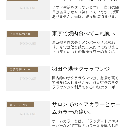
ノマド生活を送っていますと、自分の部
屋はありません（笑）っていうか、必要
ありません。毎回、違う所に泊まります
が、いつも一泊3,000円〜3,500円以内を
利用します。ま、この部屋はとても綺麗
な方です！角部屋で明るいし、カビの臭
東京で焼肉食べて→札幌へ
いもしません（...
理美容師YASUのブログ
東京焼き肉の会！メンバーが入れ替わ
り、今では僕と娘の二人だけになりまし
た（笑）いつもの銀座タワーの近くの焼
き肉とらじが「本日だけ10時でラストオ
ーダーなんです」とのこと。ちょっと歩
いて、新橋方面の庶民的な？焼き肉屋で
羽田空港サクララウンジ
（笑）おもちゃのルーレッ...
理美容師YASUのブログ
国内線のサクララウンジは、敷居が高く
て滅多に入れませんが…羽田空港のサク
ララウンジを利用できる10枚のクーポン
を頂いたので、早速🎵ひろーい✨しずか
ー✨集中して仕事できます😊マッサージ
チェアも使えるし🎵飲み物の数も、クレ
サロンでのヘアカラーとホー
ジットカードのラウンジ...
カット／カラー
ムカラーの違い。
ホームカラーとは、ドラッグストアやス
ーパーなどで市販のカラー剤を購入し自