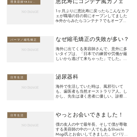
恵比寿にコンテナ風カフェ
理美容師YASUのブログ
1ヶ月ぶりに恵比寿に戻ったらこんなカフ
ェが職場の目の前にオープンしてました
☕️外からみたらコンテナ？でもオープン
テラスのようで気持ち良さそうです✨な
かは奥行きがあって、おしゃれな感じ😊
さすがは恵比寿です❣️コーヒーの味も美味
なぜ縮毛矯正の失敗が多い？
しく☕️食事はカ...
パーマ／縮毛矯正
海外に出てくる美容師さんで、意外に多
いタイプは、「日本での練習や労働が厳
しいから逃げて来ちゃった」でした。そ
うなるとキチンと勉強していない美容師
さんが多くて、びっくりします。薬剤の
使い方の知らいない美容師のケース。 前
泌尿器科
髪だけ縮毛矯正をかけた...
日常生活
海外で生活していた時は、風邪引いて
も、歯医者も当然オーストラリア人。し
かし、先生は凄く患者に優しい。診察前
の問診用紙なんかも細かいところまで聞
いてくれるので安心。単語が難しくて辞
書片手にでしたけど（笑）診察も検査
やっとお会いできました！
も、痛くないように工夫され、...
日常生活
僕の友人の中で最年長、そして僕が尊敬
する美容師の中の一人でもあるShoichi
Mogi氏とお会いしてきました。ビバリー