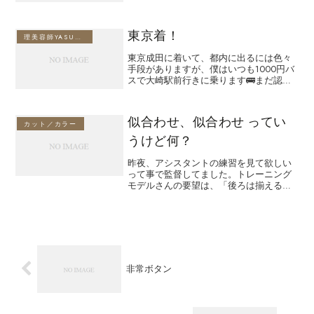
ヒルズから一時帰国されると聞いてホテ
ルまで飛んでいきました。僕が生まれる
前に、既にアメリカに渡り、日本人にも
東京着！
関わらずアメ...
理美容師YASUのブログ
東京成田に着いて、都内に出るには色々
手段がありますが、僕はいつも1000円バ
スで大崎駅前行きに乗ります🚌まだ認知
度が低く、空いているのですがこの日は
貸し切り（笑）僕1人しか乗客いなくて申
し訳ない気分💦で、大崎駅について、日
似合わせ、似合わせ ってい
本戻って最初に食べ...
カット／カラー
うけど何？
昨夜、アシスタントの練習を見て欲しい
って事で監督してました。トレーニング
モデルさんの要望は、「後ろは揃えるく
らいで顔まわりは少し切って軽く」でし
た。それじゃ、「顔にかかる部分で1番短
い箇所は、どうして顎より少し上で切っ
ているのか説明できるか...
非常ボタン