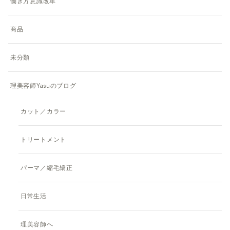
働き方意識改革
商品
未分類
理美容師Yasuのブログ
カット／カラー
トリートメント
パーマ／縮毛矯正
日常生活
理美容師へ